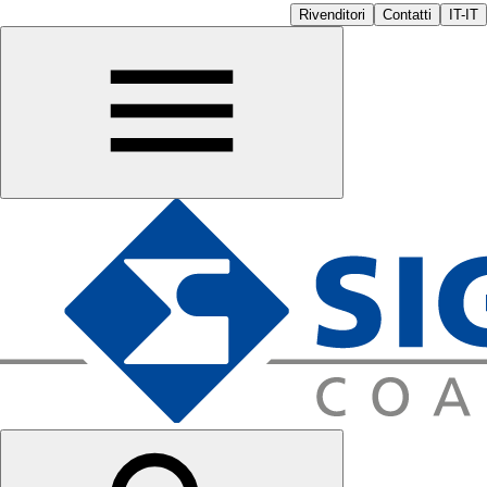
Rivenditori
Contatti
IT-IT