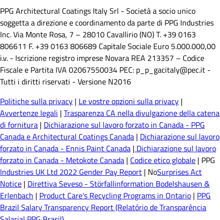
PPG Architectural Coatings Italy Srl - Società a socio unico
soggetta a direzione e coordinamento da parte di PPG Industries
Inc. Via Monte Rosa, 7 – 28010 Cavallirio (NO) T. +39 0163
806611 F. +39 0163 806689 Capitale Sociale Euro 5.000.000,00
i.v. - Iscrizione registro imprese Novara REA 213357 – Codice
Fiscale e Partita IVA 02067550034 PEC: p_p_gacitaly@pec.it -
Tutti i diritti riservati - Versione N2016
Politiche sulla privacy
|
Le vostre opzioni sulla privacy
|
Avvertenze legali
|
Trasparenza CA nella divulgazione della catena
di fornitura
|
Dichiarazione sul lavoro forzato in Canada - PPG
Canada e Architectural Coatings Canada
|
Dichiarazione sul lavoro
forzato in Canada - Ennis Paint Canada
|
Dichiarazione sul lavoro
forzato in Canada - Metokote Canada
|
Codice etico globale
| PPG
Industries UK Ltd 2022 Gender Pay Report
| No
Surprises Act
Notice
|
Direttiva Seveso - Störfallinformation Bodelshausen &
Erlenbach
|
Product Care's Recycling Programs in Ontario
|
PPG
Brazil Salary Transparency Report (Relatório de Transparência
Salarial PPG Brasil)