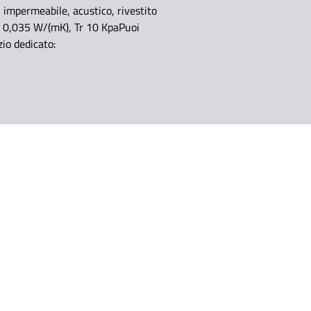
, impermeabile, acustico, rivestito
λ 0,035 W/(mK), Tr 10 KpaPuoi
io dedicato: