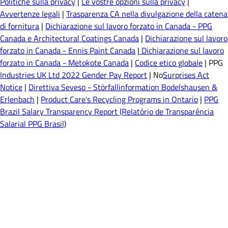
Politiche sulla privacy
|
Le vostre opzioni sulla privacy
|
Avvertenze legali
|
Trasparenza CA nella divulgazione della catena
di fornitura
|
Dichiarazione sul lavoro forzato in Canada - PPG
Canada e Architectural Coatings Canada
|
Dichiarazione sul lavoro
forzato in Canada - Ennis Paint Canada
|
Dichiarazione sul lavoro
forzato in Canada - Metokote Canada
|
Codice etico globale
| PPG
Industries UK Ltd 2022 Gender Pay Report
| No
Surprises Act
Notice
|
Direttiva Seveso - Störfallinformation Bodelshausen &
Erlenbach
|
Product Care's Recycling Programs in Ontario
|
PPG
Brazil Salary Transparency Report (Relatório de Transparência
Salarial PPG Brasil)