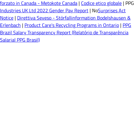
forzato in Canada - Metokote Canada
|
Codice etico globale
| PPG
Industries UK Ltd 2022 Gender Pay Report
| No
Surprises Act
Notice
|
Direttiva Seveso - Störfallinformation Bodelshausen &
Erlenbach
|
Product Care's Recycling Programs in Ontario
|
PPG
Brazil Salary Transparency Report (Relatório de Transparência
Salarial PPG Brasil)