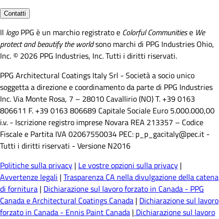
Contatti
Il
logo
PPG è un marchio registrato e
Colorful Communities
e
We
protect and beautify the world
sono marchi di PPG Industries Ohio,
Inc. © 2026 PPG Industries, Inc. Tutti i diritti riservati.
PPG Architectural Coatings Italy Srl - Società a socio unico
soggetta a direzione e coordinamento da parte di PPG Industries
Inc. Via Monte Rosa, 7 – 28010 Cavallirio (NO) T. +39 0163
806611 F. +39 0163 806689 Capitale Sociale Euro 5.000.000,00
i.v. - Iscrizione registro imprese Novara REA 213357 – Codice
Fiscale e Partita IVA 02067550034 PEC: p_p_gacitaly@pec.it -
Tutti i diritti riservati - Versione N2016
Politiche sulla privacy
|
Le vostre opzioni sulla privacy
|
Avvertenze legali
|
Trasparenza CA nella divulgazione della catena
di fornitura
|
Dichiarazione sul lavoro forzato in Canada - PPG
Canada e Architectural Coatings Canada
|
Dichiarazione sul lavoro
forzato in Canada - Ennis Paint Canada
|
Dichiarazione sul lavoro