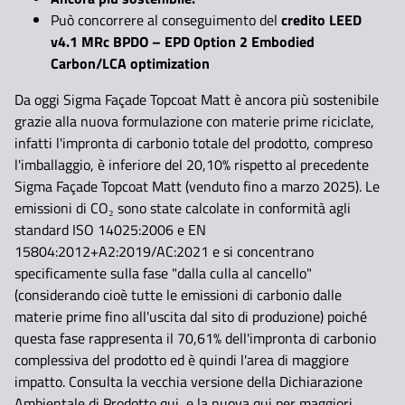
Può concorrere al conseguimento del
credito LEED
v4.1 MRc BPDO – EPD Option 2 Embodied
Carbon/LCA optimization
Da oggi Sigma Façade Topcoat Matt è ancora più sostenibile
grazie alla nuova formulazione con materie prime riciclate,
infatti l'impronta di carbonio totale del prodotto, compreso
l'imballaggio, è inferiore del 20,10% rispetto al precedente
Sigma Façade Topcoat Matt (venduto fino a marzo 2025). Le
emissioni di CO₂ sono state calcolate in conformità agli
standard ISO 14025:2006 e EN
15804:2012+A2:2019/AC:2021 e si concentrano
specificamente sulla fase "dalla culla al cancello"
(considerando cioè tutte le emissioni di carbonio dalle
materie prime fino all'uscita dal sito di produzione) poiché
questa fase rappresenta il 70,61% dell'impronta di carbonio
complessiva del prodotto ed è quindi l'area di maggiore
impatto. Consulta la vecchia versione della Dichiarazione
Ambientale di Prodotto qui, e la nuova qui per maggiori