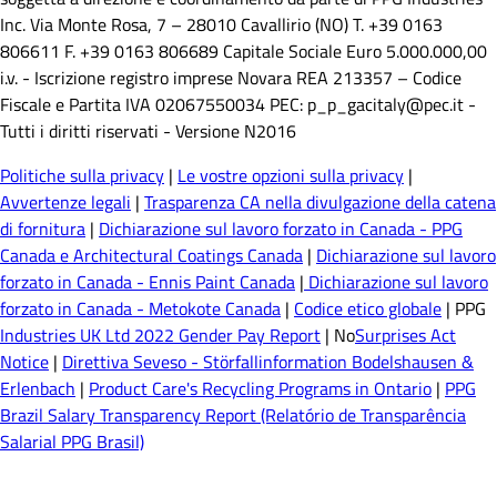
Inc. Via Monte Rosa, 7 – 28010 Cavallirio (NO) T. +39 0163
806611 F. +39 0163 806689 Capitale Sociale Euro 5.000.000,00
i.v. - Iscrizione registro imprese Novara REA 213357 – Codice
Fiscale e Partita IVA 02067550034 PEC: p_p_gacitaly@pec.it -
Tutti i diritti riservati - Versione N2016
Politiche sulla privacy
|
Le vostre opzioni sulla privacy
|
Avvertenze legali
|
Trasparenza CA nella divulgazione della catena
di fornitura
|
Dichiarazione sul lavoro forzato in Canada - PPG
Canada e Architectural Coatings Canada
|
Dichiarazione sul lavoro
forzato in Canada - Ennis Paint Canada
|
Dichiarazione sul lavoro
forzato in Canada - Metokote Canada
|
Codice etico globale
| PPG
Industries UK Ltd 2022 Gender Pay Report
| No
Surprises Act
Notice
|
Direttiva Seveso - Störfallinformation Bodelshausen &
Erlenbach
|
Product Care's Recycling Programs in Ontario
|
PPG
Brazil Salary Transparency Report (Relatório de Transparência
Salarial PPG Brasil)