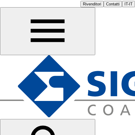
Rivenditori
Contatti
IT-IT