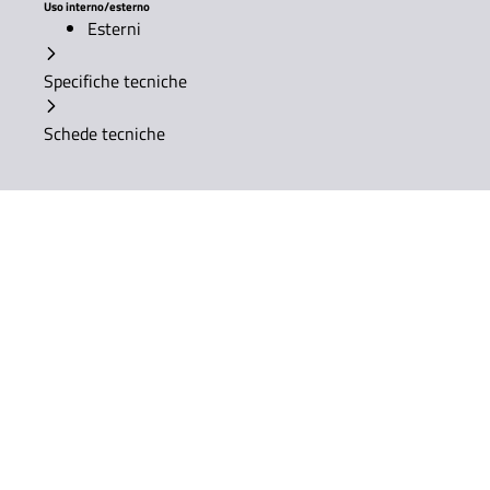
Uso interno/esterno
Esterni
Specifiche tecniche
Schede tecniche