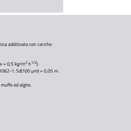
anica additivata con cariche
2
1/2
w = 0,5 kg/m
h
).
 1062-1. Sd(100 µm) = 0,05 m.
i muffe ed alghe.