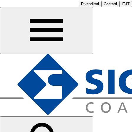
Rivenditori
Contatti
IT-IT