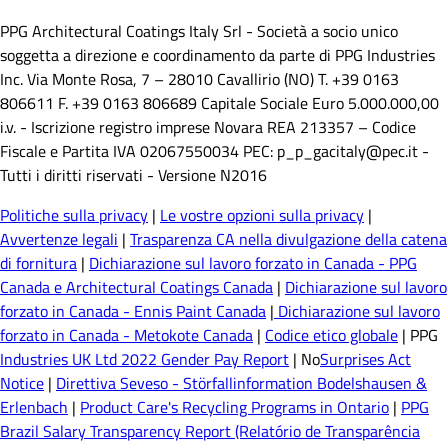
PPG Architectural Coatings Italy Srl - Società a socio unico
soggetta a direzione e coordinamento da parte di PPG Industries
Inc. Via Monte Rosa, 7 – 28010 Cavallirio (NO) T. +39 0163
806611 F. +39 0163 806689 Capitale Sociale Euro 5.000.000,00
i.v. - Iscrizione registro imprese Novara REA 213357 – Codice
Fiscale e Partita IVA 02067550034 PEC: p_p_gacitaly@pec.it -
Tutti i diritti riservati - Versione N2016
Politiche sulla privacy
|
Le vostre opzioni sulla privacy
|
Avvertenze legali
|
Trasparenza CA nella divulgazione della catena
di fornitura
|
Dichiarazione sul lavoro forzato in Canada - PPG
Canada e Architectural Coatings Canada
|
Dichiarazione sul lavoro
forzato in Canada - Ennis Paint Canada
|
Dichiarazione sul lavoro
forzato in Canada - Metokote Canada
|
Codice etico globale
| PPG
Industries UK Ltd 2022 Gender Pay Report
| No
Surprises Act
Notice
|
Direttiva Seveso - Störfallinformation Bodelshausen &
Erlenbach
|
Product Care's Recycling Programs in Ontario
|
PPG
Brazil Salary Transparency Report (Relatório de Transparência