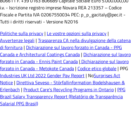
806611 F. +39 0163 806689 Capitale Sociale Euro 5.000.000,00
i.v. - Iscrizione registro imprese Novara REA 213357 – Codice
Fiscale e Partita IVA 02067550034 PEC: p_p_gacitaly@pec.it -
Tutti i diritti riservati - Versione N2016
Politiche sulla privacy
|
Le vostre opzioni sulla privacy
|
Avvertenze legali
|
Trasparenza CA nella divulgazione della catena
di fornitura
|
Dichiarazione sul lavoro forzato in Canada - PPG
Canada e Architectural Coatings Canada
|
Dichiarazione sul lavoro
forzato in Canada - Ennis Paint Canada
|
Dichiarazione sul lavoro
forzato in Canada - Metokote Canada
|
Codice etico globale
| PPG
Industries UK Ltd 2022 Gender Pay Report
| No
Surprises Act
Notice
|
Direttiva Seveso - Störfallinformation Bodelshausen &
Erlenbach
|
Product Care's Recycling Programs in Ontario
|
PPG
Brazil Salary Transparency Report (Relatório de Transparência
Salarial PPG Brasil)