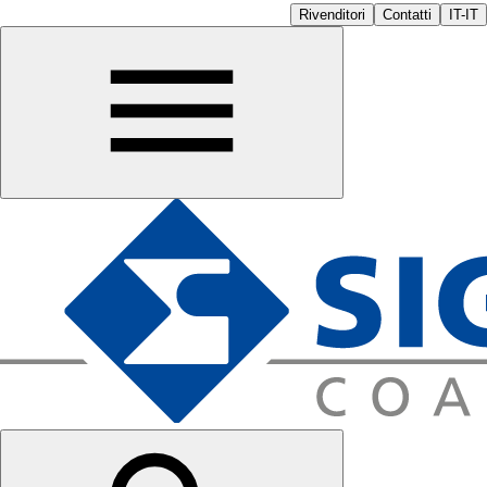
Rivenditori
Contatti
IT-IT