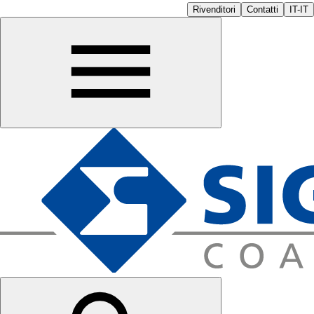
Rivenditori
Contatti
IT-IT