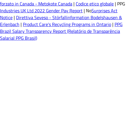
forzato in Canada - Metokote Canada
|
Codice etico globale
| PPG
Industries UK Ltd 2022 Gender Pay Report
| No
Surprises Act
Notice
|
Direttiva Seveso - Störfallinformation Bodelshausen &
Erlenbach
|
Product Care's Recycling Programs in Ontario
|
PPG
Brazil Salary Transparency Report (Relatório de Transparência
Salarial PPG Brasil)