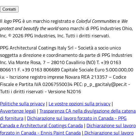
Contatti
Il
logo
PPG è un marchio registrato e
Colorful Communities
e
We
protect and beautify the world
sono marchi di PPG Industries Ohio,
Inc. © 2026 PPG Industries, Inc. Tutti i diritti riservati.
PPG Architectural Coatings Italy Srl - Società a socio unico
soggetta a direzione e coordinamento da parte di PPG Industries
Inc. Via Monte Rosa, 7 – 28010 Cavallirio (NO) T. +39 0163
806611 F. +39 0163 806689 Capitale Sociale Euro 5.000.000,00
i.v. - Iscrizione registro imprese Novara REA 213357 – Codice
Fiscale e Partita IVA 02067550034 PEC: p_p_gacitaly@pec.it -
Tutti i diritti riservati - Versione N2016
Politiche sulla privacy
|
Le vostre opzioni sulla privacy
|
Avvertenze legali
|
Trasparenza CA nella divulgazione della catena
di fornitura
|
Dichiarazione sul lavoro forzato in Canada - PPG
Canada e Architectural Coatings Canada
|
Dichiarazione sul lavoro
forzato in Canada - Ennis Paint Canada
|
Dichiarazione sul lavoro