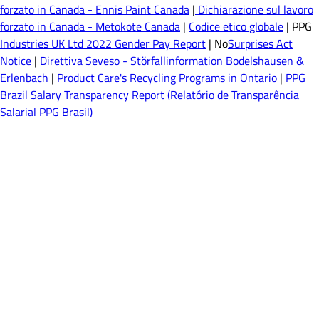
forzato in Canada - Ennis Paint Canada
|
Dichiarazione sul lavoro
forzato in Canada - Metokote Canada
|
Codice etico globale
| PPG
Industries UK Ltd 2022 Gender Pay Report
| No
Surprises Act
Notice
|
Direttiva Seveso - Störfallinformation Bodelshausen &
Erlenbach
|
Product Care's Recycling Programs in Ontario
|
PPG
Brazil Salary Transparency Report (Relatório de Transparência
Salarial PPG Brasil)