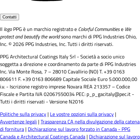
Contatti
Il
logo
PPG è un marchio registrato e
Colorful Communities
e
We
protect and beautify the world
sono marchi di PPG Industries Ohio,
Inc. © 2026 PPG Industries, Inc. Tutti i diritti riservati.
PPG Architectural Coatings Italy Srl - Società a socio unico
soggetta a direzione e coordinamento da parte di PPG Industries
Inc. Via Monte Rosa, 7 – 28010 Cavallirio (NO) T. +39 0163
806611 F. +39 0163 806689 Capitale Sociale Euro 5.000.000,00
i.v. - Iscrizione registro imprese Novara REA 213357 – Codice
Fiscale e Partita IVA 02067550034 PEC: p_p_gacitaly@pec.it -
Tutti i diritti riservati - Versione N2016
Politiche sulla privacy
|
Le vostre opzioni sulla privacy
|
Avvertenze legali
|
Trasparenza CA nella divulgazione della catena
di fornitura
|
Dichiarazione sul lavoro forzato in Canada - PPG
Canada e Architectural Coatings Canada
|
Dichiarazione sul lavoro