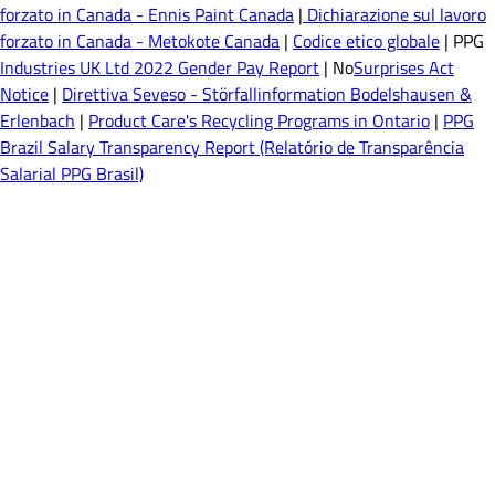
forzato in Canada - Ennis Paint Canada
|
Dichiarazione sul lavoro
forzato in Canada - Metokote Canada
|
Codice etico globale
| PPG
Industries UK Ltd 2022 Gender Pay Report
| No
Surprises Act
Notice
|
Direttiva Seveso - Störfallinformation Bodelshausen &
Erlenbach
|
Product Care's Recycling Programs in Ontario
|
PPG
Brazil Salary Transparency Report (Relatório de Transparência
Salarial PPG Brasil)