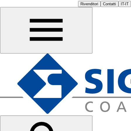
Rivenditori
Contatti
IT-IT