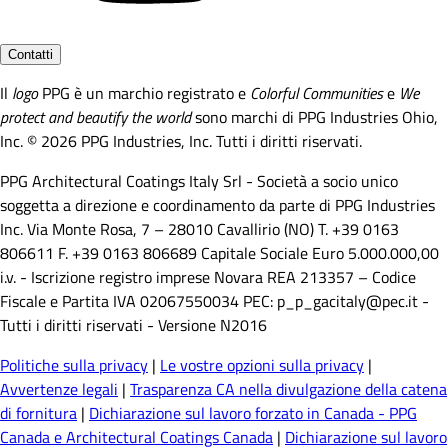
Contatti
Il
logo
PPG è un marchio registrato e
Colorful Communities
e
We
protect and beautify the world
sono marchi di PPG Industries Ohio,
Inc. © 2026 PPG Industries, Inc. Tutti i diritti riservati.
PPG Architectural Coatings Italy Srl - Società a socio unico
soggetta a direzione e coordinamento da parte di PPG Industries
Inc. Via Monte Rosa, 7 – 28010 Cavallirio (NO) T. +39 0163
806611 F. +39 0163 806689 Capitale Sociale Euro 5.000.000,00
i.v. - Iscrizione registro imprese Novara REA 213357 – Codice
Fiscale e Partita IVA 02067550034 PEC: p_p_gacitaly@pec.it -
Tutti i diritti riservati - Versione N2016
Politiche sulla privacy
|
Le vostre opzioni sulla privacy
|
Avvertenze legali
|
Trasparenza CA nella divulgazione della catena
di fornitura
|
Dichiarazione sul lavoro forzato in Canada - PPG
Canada e Architectural Coatings Canada
|
Dichiarazione sul lavoro