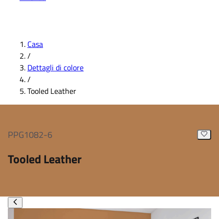
Casa
/
Dettagli di colore
/
Tooled Leather
PPG1082-6
Tooled Leather