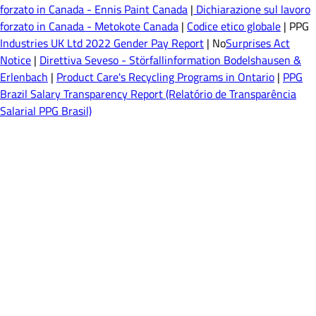
forzato in Canada - Ennis Paint Canada
|
Dichiarazione sul lavoro
forzato in Canada - Metokote Canada
|
Codice etico globale
| PPG
Industries UK Ltd 2022 Gender Pay Report
| No
Surprises Act
Notice
|
Direttiva Seveso - Störfallinformation Bodelshausen &
Erlenbach
|
Product Care's Recycling Programs in Ontario
|
PPG
Brazil Salary Transparency Report (Relatório de Transparência
Salarial PPG Brasil)