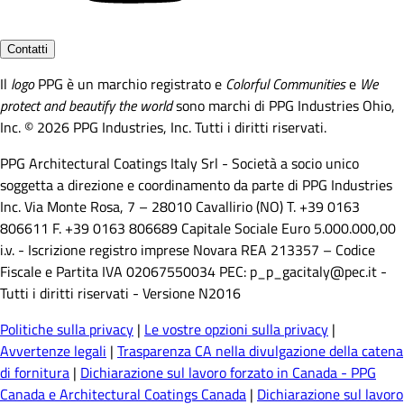
Contatti
Il
logo
PPG è un marchio registrato e
Colorful Communities
e
We
protect and beautify the world
sono marchi di PPG Industries Ohio,
Inc. © 2026 PPG Industries, Inc. Tutti i diritti riservati.
PPG Architectural Coatings Italy Srl - Società a socio unico
soggetta a direzione e coordinamento da parte di PPG Industries
Inc. Via Monte Rosa, 7 – 28010 Cavallirio (NO) T. +39 0163
806611 F. +39 0163 806689 Capitale Sociale Euro 5.000.000,00
i.v. - Iscrizione registro imprese Novara REA 213357 – Codice
Fiscale e Partita IVA 02067550034 PEC: p_p_gacitaly@pec.it -
Tutti i diritti riservati - Versione N2016
Politiche sulla privacy
|
Le vostre opzioni sulla privacy
|
Avvertenze legali
|
Trasparenza CA nella divulgazione della catena
di fornitura
|
Dichiarazione sul lavoro forzato in Canada - PPG
Canada e Architectural Coatings Canada
|
Dichiarazione sul lavoro