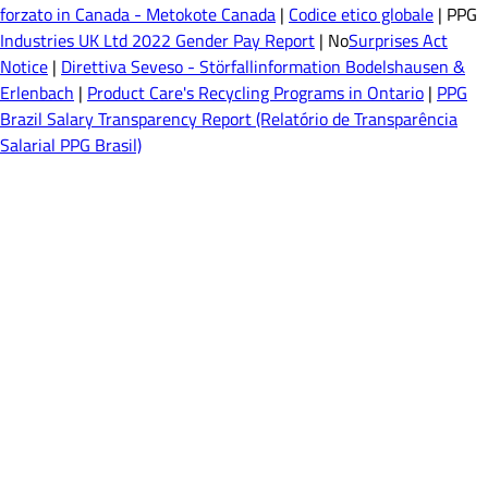
forzato in Canada - Metokote Canada
|
Codice etico globale
| PPG
Industries UK Ltd 2022 Gender Pay Report
| No
Surprises Act
Notice
|
Direttiva Seveso - Störfallinformation Bodelshausen &
Erlenbach
|
Product Care's Recycling Programs in Ontario
|
PPG
Brazil Salary Transparency Report (Relatório de Transparência
Salarial PPG Brasil)