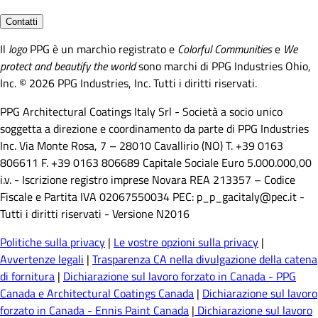
Contatti
Il
logo
PPG è un marchio registrato e
Colorful Communities
e
We
protect and beautify the world
sono marchi di PPG Industries Ohio,
Inc. © 2026 PPG Industries, Inc. Tutti i diritti riservati.
PPG Architectural Coatings Italy Srl - Società a socio unico
soggetta a direzione e coordinamento da parte di PPG Industries
Inc. Via Monte Rosa, 7 – 28010 Cavallirio (NO) T. +39 0163
806611 F. +39 0163 806689 Capitale Sociale Euro 5.000.000,00
i.v. - Iscrizione registro imprese Novara REA 213357 – Codice
Fiscale e Partita IVA 02067550034 PEC: p_p_gacitaly@pec.it -
Tutti i diritti riservati - Versione N2016
Politiche sulla privacy
|
Le vostre opzioni sulla privacy
|
Avvertenze legali
|
Trasparenza CA nella divulgazione della catena
di fornitura
|
Dichiarazione sul lavoro forzato in Canada - PPG
Canada e Architectural Coatings Canada
|
Dichiarazione sul lavoro
forzato in Canada - Ennis Paint Canada
|
Dichiarazione sul lavoro