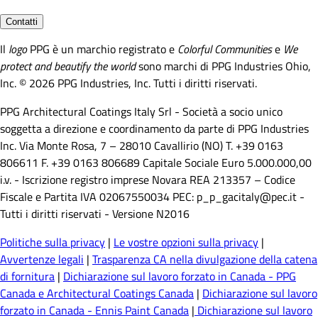
Contatti
Il
logo
PPG è un marchio registrato e
Colorful Communities
e
We
protect and beautify the world
sono marchi di PPG Industries Ohio,
Inc. © 2026 PPG Industries, Inc. Tutti i diritti riservati.
PPG Architectural Coatings Italy Srl - Società a socio unico
soggetta a direzione e coordinamento da parte di PPG Industries
Inc. Via Monte Rosa, 7 – 28010 Cavallirio (NO) T. +39 0163
806611 F. +39 0163 806689 Capitale Sociale Euro 5.000.000,00
i.v. - Iscrizione registro imprese Novara REA 213357 – Codice
Fiscale e Partita IVA 02067550034 PEC: p_p_gacitaly@pec.it -
Tutti i diritti riservati - Versione N2016
Politiche sulla privacy
|
Le vostre opzioni sulla privacy
|
Avvertenze legali
|
Trasparenza CA nella divulgazione della catena
di fornitura
|
Dichiarazione sul lavoro forzato in Canada - PPG
Canada e Architectural Coatings Canada
|
Dichiarazione sul lavoro
forzato in Canada - Ennis Paint Canada
|
Dichiarazione sul lavoro