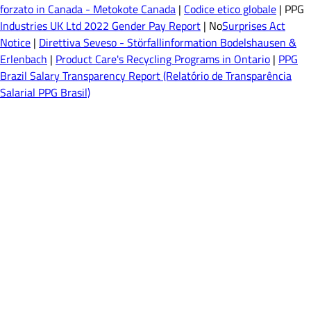
forzato in Canada - Metokote Canada
|
Codice etico globale
| PPG
Industries UK Ltd 2022 Gender Pay Report
| No
Surprises Act
Notice
|
Direttiva Seveso - Störfallinformation Bodelshausen &
Erlenbach
|
Product Care's Recycling Programs in Ontario
|
PPG
Brazil Salary Transparency Report (Relatório de Transparência
Salarial PPG Brasil)