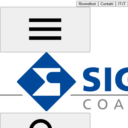
Rivenditori
Contatti
IT-IT