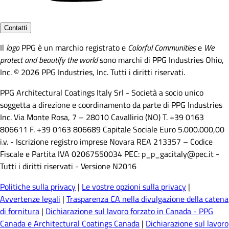
Contatti
Il
logo
PPG è un marchio registrato e
Colorful Communities
e
We
protect and beautify the world
sono marchi di PPG Industries Ohio,
Inc. © 2026 PPG Industries, Inc. Tutti i diritti riservati.
PPG Architectural Coatings Italy Srl - Società a socio unico
soggetta a direzione e coordinamento da parte di PPG Industries
Inc. Via Monte Rosa, 7 – 28010 Cavallirio (NO) T. +39 0163
806611 F. +39 0163 806689 Capitale Sociale Euro 5.000.000,00
i.v. - Iscrizione registro imprese Novara REA 213357 – Codice
Fiscale e Partita IVA 02067550034 PEC: p_p_gacitaly@pec.it -
Tutti i diritti riservati - Versione N2016
Politiche sulla privacy
|
Le vostre opzioni sulla privacy
|
Avvertenze legali
|
Trasparenza CA nella divulgazione della catena
di fornitura
|
Dichiarazione sul lavoro forzato in Canada - PPG
Canada e Architectural Coatings Canada
|
Dichiarazione sul lavoro