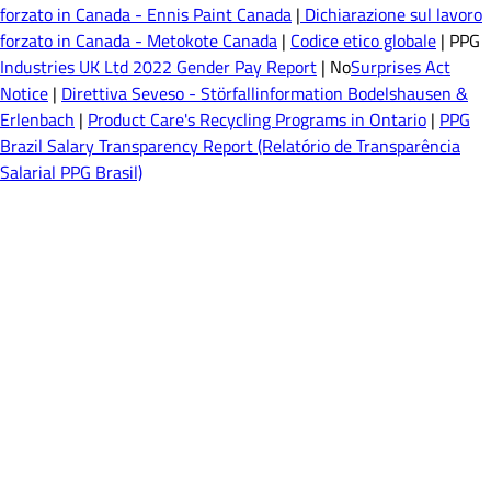
forzato in Canada - Ennis Paint Canada
|
Dichiarazione sul lavoro
forzato in Canada - Metokote Canada
|
Codice etico globale
| PPG
Industries UK Ltd 2022 Gender Pay Report
| No
Surprises Act
Notice
|
Direttiva Seveso - Störfallinformation Bodelshausen &
Erlenbach
|
Product Care's Recycling Programs in Ontario
|
PPG
Brazil Salary Transparency Report (Relatório de Transparência
Salarial PPG Brasil)