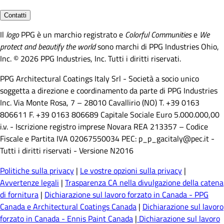
Contatti
Il
logo
PPG è un marchio registrato e
Colorful Communities
e
We
protect and beautify the world
sono marchi di PPG Industries Ohio,
Inc. © 2026 PPG Industries, Inc. Tutti i diritti riservati.
PPG Architectural Coatings Italy Srl - Società a socio unico
soggetta a direzione e coordinamento da parte di PPG Industries
Inc. Via Monte Rosa, 7 – 28010 Cavallirio (NO) T. +39 0163
806611 F. +39 0163 806689 Capitale Sociale Euro 5.000.000,00
i.v. - Iscrizione registro imprese Novara REA 213357 – Codice
Fiscale e Partita IVA 02067550034 PEC: p_p_gacitaly@pec.it -
Tutti i diritti riservati - Versione N2016
Politiche sulla privacy
|
Le vostre opzioni sulla privacy
|
Avvertenze legali
|
Trasparenza CA nella divulgazione della catena
di fornitura
|
Dichiarazione sul lavoro forzato in Canada - PPG
Canada e Architectural Coatings Canada
|
Dichiarazione sul lavoro
forzato in Canada - Ennis Paint Canada
|
Dichiarazione sul lavoro