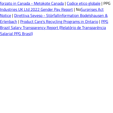
forzato in Canada - Metokote Canada
|
Codice etico globale
| PPG
Industries UK Ltd 2022 Gender Pay Report
| No
Surprises Act
Notice
|
Direttiva Seveso - Störfallinformation Bodelshausen &
Erlenbach
|
Product Care's Recycling Programs in Ontario
|
PPG
Brazil Salary Transparency Report (Relatório de Transparência
Salarial PPG Brasil)