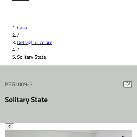
Casa
/
Dettagli di colore
/
Solitary State
PPG1009-3
Solitary State