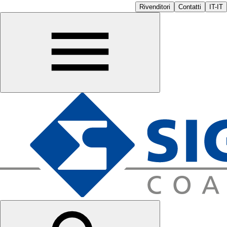
Rivenditori
Contatti
IT-IT