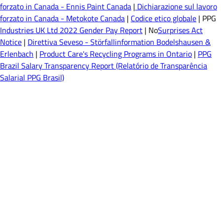
forzato in Canada - Ennis Paint Canada
|
Dichiarazione sul lavoro
forzato in Canada - Metokote Canada
|
Codice etico globale
| PPG
Industries UK Ltd 2022 Gender Pay Report
| No
Surprises Act
Notice
|
Direttiva Seveso - Störfallinformation Bodelshausen &
Erlenbach
|
Product Care's Recycling Programs in Ontario
|
PPG
Brazil Salary Transparency Report (Relatório de Transparência
Salarial PPG Brasil)