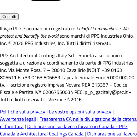
Contatti
Il
logo
PPG è un marchio registrato e
Colorful Communities
e
We
protect and beautify the world
sono marchi di PPG Industries Ohio,
Inc. © 2026 PPG Industries, Inc. Tutti i diritti riservati.
PPG Architectural Coatings Italy Srl - Società a socio unico
soggetta a direzione e coordinamento da parte di PPG Industries
Inc. Via Monte Rosa, 7 – 28010 Cavallirio (NO) T. +39 0163
806611 F. +39 0163 806689 Capitale Sociale Euro 5.000.000,00
i.v. - Iscrizione registro imprese Novara REA 213357 – Codice
Fiscale e Partita IVA 02067550034 PEC: p_p_gacitaly@pec.it -
Tutti i diritti riservati - Versione N2016
Politiche sulla privacy
|
Le vostre opzioni sulla privacy
|
Avvertenze legali
|
Trasparenza CA nella divulgazione della catena
di fornitura
|
Dichiarazione sul lavoro forzato in Canada - PPG
Canada e Architectural Coatings Canada
|
Dichiarazione sul lavoro