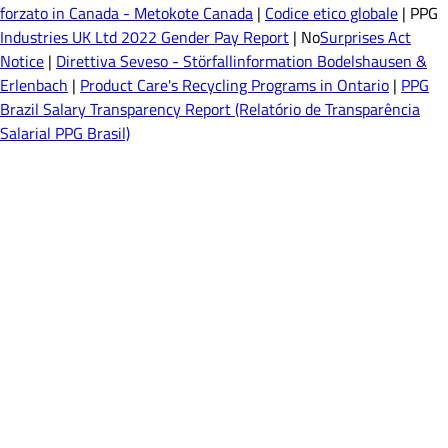
forzato in Canada - Metokote Canada
|
Codice etico globale
| PPG
Industries UK Ltd 2022 Gender Pay Report
| No
Surprises Act
Notice
|
Direttiva Seveso - Störfallinformation Bodelshausen &
Erlenbach
|
Product Care's Recycling Programs in Ontario
|
PPG
Brazil Salary Transparency Report (Relatório de Transparência
Salarial PPG Brasil)