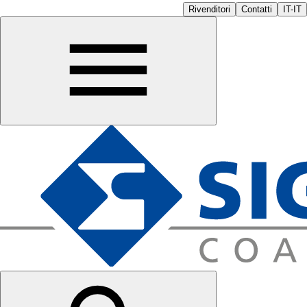
Rivenditori
Contatti
IT-IT