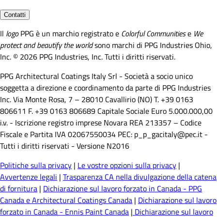
Contatti
Il
logo
PPG è un marchio registrato e
Colorful Communities
e
We
protect and beautify the world
sono marchi di PPG Industries Ohio,
Inc. © 2026 PPG Industries, Inc. Tutti i diritti riservati.
PPG Architectural Coatings Italy Srl - Società a socio unico
soggetta a direzione e coordinamento da parte di PPG Industries
Inc. Via Monte Rosa, 7 – 28010 Cavallirio (NO) T. +39 0163
806611 F. +39 0163 806689 Capitale Sociale Euro 5.000.000,00
i.v. - Iscrizione registro imprese Novara REA 213357 – Codice
Fiscale e Partita IVA 02067550034 PEC: p_p_gacitaly@pec.it -
Tutti i diritti riservati - Versione N2016
Politiche sulla privacy
|
Le vostre opzioni sulla privacy
|
Avvertenze legali
|
Trasparenza CA nella divulgazione della catena
di fornitura
|
Dichiarazione sul lavoro forzato in Canada - PPG
Canada e Architectural Coatings Canada
|
Dichiarazione sul lavoro
forzato in Canada - Ennis Paint Canada
|
Dichiarazione sul lavoro