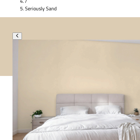
/
Seriously Sand