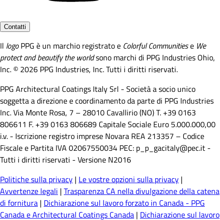
Contatti
Il
logo
PPG è un marchio registrato e
Colorful Communities
e
We
protect and beautify the world
sono marchi di PPG Industries Ohio,
Inc. © 2026 PPG Industries, Inc. Tutti i diritti riservati.
PPG Architectural Coatings Italy Srl - Società a socio unico
soggetta a direzione e coordinamento da parte di PPG Industries
Inc. Via Monte Rosa, 7 – 28010 Cavallirio (NO) T. +39 0163
806611 F. +39 0163 806689 Capitale Sociale Euro 5.000.000,00
i.v. - Iscrizione registro imprese Novara REA 213357 – Codice
Fiscale e Partita IVA 02067550034 PEC: p_p_gacitaly@pec.it -
Tutti i diritti riservati - Versione N2016
Politiche sulla privacy
|
Le vostre opzioni sulla privacy
|
Avvertenze legali
|
Trasparenza CA nella divulgazione della catena
di fornitura
|
Dichiarazione sul lavoro forzato in Canada - PPG
Canada e Architectural Coatings Canada
|
Dichiarazione sul lavoro