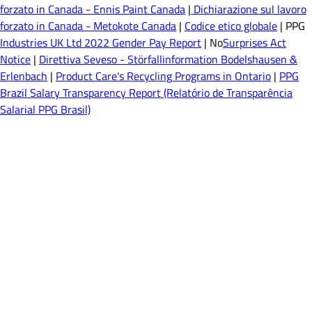
forzato in Canada - Ennis Paint Canada
|
Dichiarazione sul lavoro
forzato in Canada - Metokote Canada
|
Codice etico globale
| PPG
Industries UK Ltd 2022 Gender Pay Report
| No
Surprises Act
Notice
|
Direttiva Seveso - Störfallinformation Bodelshausen &
Erlenbach
|
Product Care's Recycling Programs in Ontario
|
PPG
Brazil Salary Transparency Report (Relatório de Transparência
Salarial PPG Brasil)