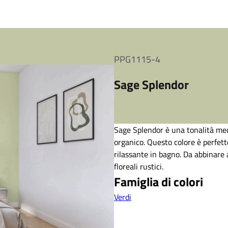
PPG1115-4
Sage Splendor
Sage Splendor è una tonalità med
organico. Questo colore è perfet
rilassante in bagno. Da abbinare 
floreali rustici.
Famiglia di colori
Verdi