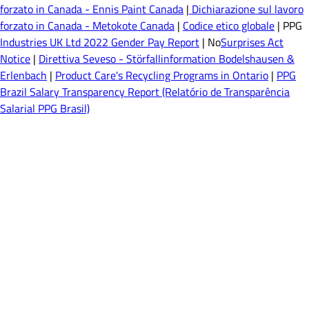
forzato in Canada - Ennis Paint Canada
|
Dichiarazione sul lavoro
forzato in Canada - Metokote Canada
|
Codice etico globale
| PPG
Industries UK Ltd 2022 Gender Pay Report
| No
Surprises Act
Notice
|
Direttiva Seveso - Störfallinformation Bodelshausen &
Erlenbach
|
Product Care's Recycling Programs in Ontario
|
PPG
Brazil Salary Transparency Report (Relatório de Transparência
Salarial PPG Brasil)