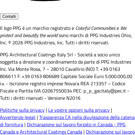
Contatti
Il
logo
PPG è un marchio registrato e
Colorful Communities
e
We
protect and beautify the world
sono marchi di PPG Industries Ohio,
Inc. © 2026 PPG Industries, Inc. Tutti i diritti riservati.
PPG Architectural Coatings Italy Srl - Società a socio unico
soggetta a direzione e coordinamento da parte di PPG Industries
Inc. Via Monte Rosa, 7 – 28010 Cavallirio (NO) T. +39 0163
806611 F. +39 0163 806689 Capitale Sociale Euro 5.000.000,00
i.v. - Iscrizione registro imprese Novara REA 213357 – Codice
Fiscale e Partita IVA 02067550034 PEC: p_p_gacitaly@pec.it -
Tutti i diritti riservati - Versione N2016
Politiche sulla privacy
|
Le vostre opzioni sulla privacy
|
Avvertenze legali
|
Trasparenza CA nella divulgazione della catena
di fornitura
|
Dichiarazione sul lavoro forzato in Canada - PPG
Canada e Architectural Coatings Canada
|
Dichiarazione sul lavoro