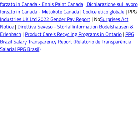
forzato in Canada - Ennis Paint Canada
|
Dichiarazione sul lavoro
forzato in Canada - Metokote Canada
|
Codice etico globale
| PPG
Industries UK Ltd 2022 Gender Pay Report
| No
Surprises Act
Notice
|
Direttiva Seveso - Störfallinformation Bodelshausen &
Erlenbach
|
Product Care's Recycling Programs in Ontario
|
PPG
Brazil Salary Transparency Report (Relatório de Transparência
Salarial PPG Brasil)