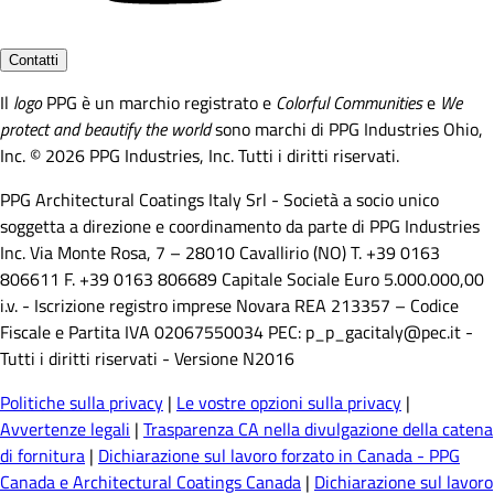
Contatti
Il
logo
PPG è un marchio registrato e
Colorful Communities
e
We
protect and beautify the world
sono marchi di PPG Industries Ohio,
Inc. © 2026 PPG Industries, Inc. Tutti i diritti riservati.
PPG Architectural Coatings Italy Srl - Società a socio unico
soggetta a direzione e coordinamento da parte di PPG Industries
Inc. Via Monte Rosa, 7 – 28010 Cavallirio (NO) T. +39 0163
806611 F. +39 0163 806689 Capitale Sociale Euro 5.000.000,00
i.v. - Iscrizione registro imprese Novara REA 213357 – Codice
Fiscale e Partita IVA 02067550034 PEC: p_p_gacitaly@pec.it -
Tutti i diritti riservati - Versione N2016
Politiche sulla privacy
|
Le vostre opzioni sulla privacy
|
Avvertenze legali
|
Trasparenza CA nella divulgazione della catena
di fornitura
|
Dichiarazione sul lavoro forzato in Canada - PPG
Canada e Architectural Coatings Canada
|
Dichiarazione sul lavoro