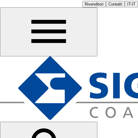
Rivenditori
Contatti
IT-IT