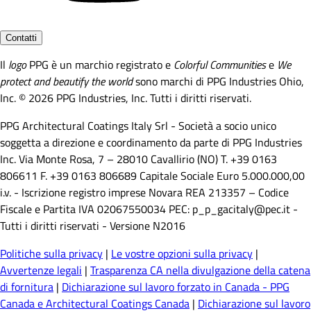
Contatti
Il
logo
PPG è un marchio registrato e
Colorful Communities
e
We
protect and beautify the world
sono marchi di PPG Industries Ohio,
Inc. © 2026 PPG Industries, Inc. Tutti i diritti riservati.
PPG Architectural Coatings Italy Srl - Società a socio unico
soggetta a direzione e coordinamento da parte di PPG Industries
Inc. Via Monte Rosa, 7 – 28010 Cavallirio (NO) T. +39 0163
806611 F. +39 0163 806689 Capitale Sociale Euro 5.000.000,00
i.v. - Iscrizione registro imprese Novara REA 213357 – Codice
Fiscale e Partita IVA 02067550034 PEC: p_p_gacitaly@pec.it -
Tutti i diritti riservati - Versione N2016
Politiche sulla privacy
|
Le vostre opzioni sulla privacy
|
Avvertenze legali
|
Trasparenza CA nella divulgazione della catena
di fornitura
|
Dichiarazione sul lavoro forzato in Canada - PPG
Canada e Architectural Coatings Canada
|
Dichiarazione sul lavoro