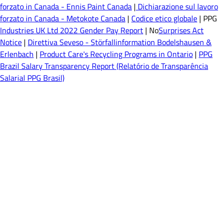
forzato in Canada - Ennis Paint Canada
|
Dichiarazione sul lavoro
forzato in Canada - Metokote Canada
|
Codice etico globale
| PPG
Industries UK Ltd 2022 Gender Pay Report
| No
Surprises Act
Notice
|
Direttiva Seveso - Störfallinformation Bodelshausen &
Erlenbach
|
Product Care's Recycling Programs in Ontario
|
PPG
Brazil Salary Transparency Report (Relatório de Transparência
Salarial PPG Brasil)