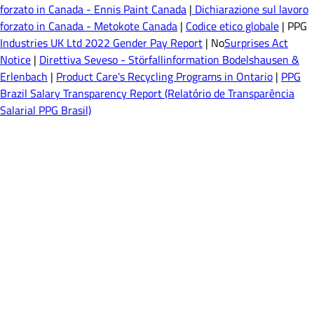
forzato in Canada - Ennis Paint Canada
|
Dichiarazione sul lavoro
forzato in Canada - Metokote Canada
|
Codice etico globale
| PPG
Industries UK Ltd 2022 Gender Pay Report
| No
Surprises Act
Notice
|
Direttiva Seveso - Störfallinformation Bodelshausen &
Erlenbach
|
Product Care's Recycling Programs in Ontario
|
PPG
Brazil Salary Transparency Report (Relatório de Transparência
Salarial PPG Brasil)