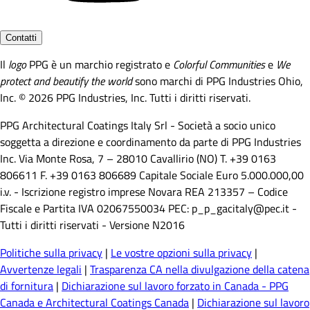
Contatti
Il
logo
PPG è un marchio registrato e
Colorful Communities
e
We
protect and beautify the world
sono marchi di PPG Industries Ohio,
Inc. © 2026 PPG Industries, Inc. Tutti i diritti riservati.
PPG Architectural Coatings Italy Srl - Società a socio unico
soggetta a direzione e coordinamento da parte di PPG Industries
Inc. Via Monte Rosa, 7 – 28010 Cavallirio (NO) T. +39 0163
806611 F. +39 0163 806689 Capitale Sociale Euro 5.000.000,00
i.v. - Iscrizione registro imprese Novara REA 213357 – Codice
Fiscale e Partita IVA 02067550034 PEC: p_p_gacitaly@pec.it -
Tutti i diritti riservati - Versione N2016
Politiche sulla privacy
|
Le vostre opzioni sulla privacy
|
Avvertenze legali
|
Trasparenza CA nella divulgazione della catena
di fornitura
|
Dichiarazione sul lavoro forzato in Canada - PPG
Canada e Architectural Coatings Canada
|
Dichiarazione sul lavoro