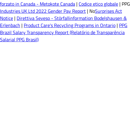
forzato in Canada - Metokote Canada
|
Codice etico globale
| PPG
Industries UK Ltd 2022 Gender Pay Report
| No
Surprises Act
Notice
|
Direttiva Seveso - Störfallinformation Bodelshausen &
Erlenbach
|
Product Care's Recycling Programs in Ontario
|
PPG
Brazil Salary Transparency Report (Relatório de Transparência
Salarial PPG Brasil)