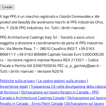
Contatti
Il
logo
PPG è un marchio registrato e
Colorful Communities
e
We
protect and beautify the world
sono marchi di PPG Industries Ohio,
Inc. © 2026 PPG Industries, Inc. Tutti i diritti riservati.
PPG Architectural Coatings Italy Srl - Società a socio unico
soggetta a direzione e coordinamento da parte di PPG Industries
Inc. Via Monte Rosa, 7 – 28010 Cavallirio (NO) T. +39 0163
806611 F. +39 0163 806689 Capitale Sociale Euro 5.000.000,00
i.v. - Iscrizione registro imprese Novara REA 213357 – Codice
Fiscale e Partita IVA 02067550034 PEC: p_p_gacitaly@pec.it -
Tutti i diritti riservati - Versione N2016
Politiche sulla privacy
|
Le vostre opzioni sulla privacy
|
Avvertenze legali
|
Trasparenza CA nella divulgazione della catena
di fornitura
|
Dichiarazione sul lavoro forzato in Canada - PPG
Canada e Architectural Coatings Canada
|
Dichiarazione sul lavoro
forzato in Canada - Ennis Paint Canada
|
Dichiarazione sul lavoro