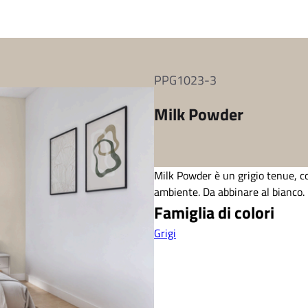
PPG1023-3
Milk Powder
Milk Powder è un grigio tenue, co
ambiente. Da abbinare al bianco.
Famiglia di colori
Grigi