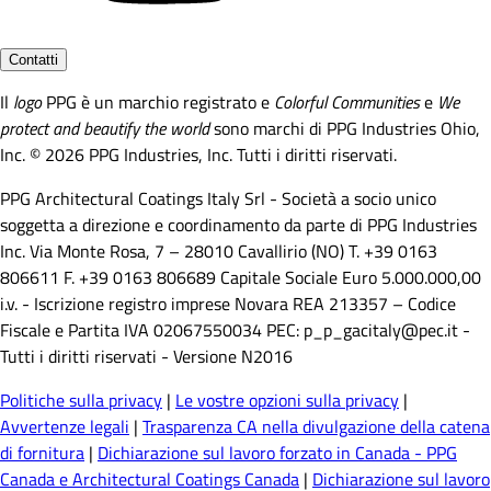
Contatti
Il
logo
PPG è un marchio registrato e
Colorful Communities
e
We
protect and beautify the world
sono marchi di PPG Industries Ohio,
Inc. © 2026 PPG Industries, Inc. Tutti i diritti riservati.
PPG Architectural Coatings Italy Srl - Società a socio unico
soggetta a direzione e coordinamento da parte di PPG Industries
Inc. Via Monte Rosa, 7 – 28010 Cavallirio (NO) T. +39 0163
806611 F. +39 0163 806689 Capitale Sociale Euro 5.000.000,00
i.v. - Iscrizione registro imprese Novara REA 213357 – Codice
Fiscale e Partita IVA 02067550034 PEC: p_p_gacitaly@pec.it -
Tutti i diritti riservati - Versione N2016
Politiche sulla privacy
|
Le vostre opzioni sulla privacy
|
Avvertenze legali
|
Trasparenza CA nella divulgazione della catena
di fornitura
|
Dichiarazione sul lavoro forzato in Canada - PPG
Canada e Architectural Coatings Canada
|
Dichiarazione sul lavoro