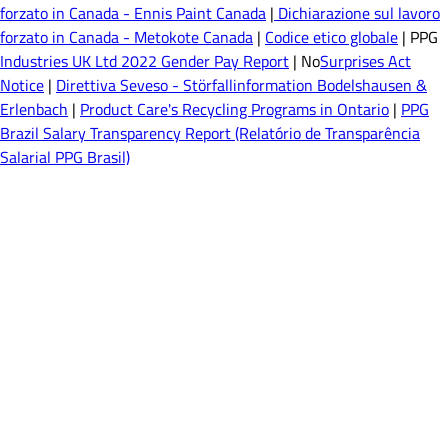
forzato in Canada - Ennis Paint Canada
|
Dichiarazione sul lavoro
forzato in Canada - Metokote Canada
|
Codice etico globale
| PPG
Industries UK Ltd 2022 Gender Pay Report
| No
Surprises Act
Notice
|
Direttiva Seveso - Störfallinformation Bodelshausen &
Erlenbach
|
Product Care's Recycling Programs in Ontario
|
PPG
Brazil Salary Transparency Report (Relatório de Transparência
Salarial PPG Brasil)