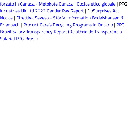
forzato in Canada - Metokote Canada
|
Codice etico globale
| PPG
Industries UK Ltd 2022 Gender Pay Report
| No
Surprises Act
Notice
|
Direttiva Seveso - Störfallinformation Bodelshausen &
Erlenbach
|
Product Care's Recycling Programs in Ontario
|
PPG
Brazil Salary Transparency Report (Relatório de Transparência
Salarial PPG Brasil)