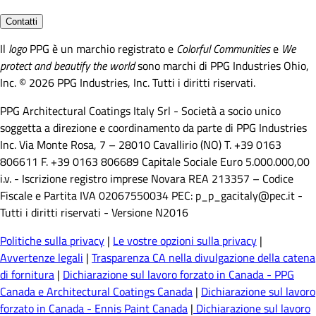
Contatti
Il
logo
PPG è un marchio registrato e
Colorful Communities
e
We
protect and beautify the world
sono marchi di PPG Industries Ohio,
Inc. © 2026 PPG Industries, Inc. Tutti i diritti riservati.
PPG Architectural Coatings Italy Srl - Società a socio unico
soggetta a direzione e coordinamento da parte di PPG Industries
Inc. Via Monte Rosa, 7 – 28010 Cavallirio (NO) T. +39 0163
806611 F. +39 0163 806689 Capitale Sociale Euro 5.000.000,00
i.v. - Iscrizione registro imprese Novara REA 213357 – Codice
Fiscale e Partita IVA 02067550034 PEC: p_p_gacitaly@pec.it -
Tutti i diritti riservati - Versione N2016
Politiche sulla privacy
|
Le vostre opzioni sulla privacy
|
Avvertenze legali
|
Trasparenza CA nella divulgazione della catena
di fornitura
|
Dichiarazione sul lavoro forzato in Canada - PPG
Canada e Architectural Coatings Canada
|
Dichiarazione sul lavoro
forzato in Canada - Ennis Paint Canada
|
Dichiarazione sul lavoro