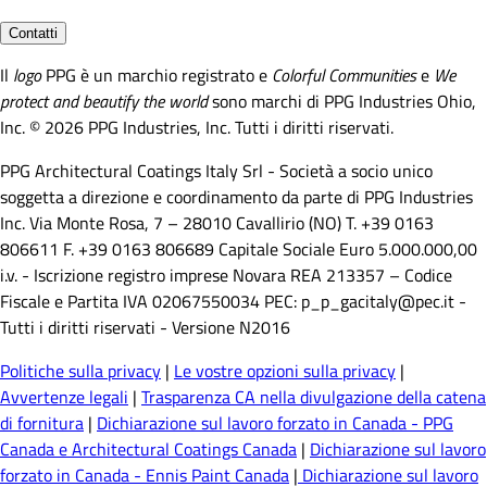
Contatti
Il
logo
PPG è un marchio registrato e
Colorful Communities
e
We
protect and beautify the world
sono marchi di PPG Industries Ohio,
Inc. © 2026 PPG Industries, Inc. Tutti i diritti riservati.
PPG Architectural Coatings Italy Srl - Società a socio unico
soggetta a direzione e coordinamento da parte di PPG Industries
Inc. Via Monte Rosa, 7 – 28010 Cavallirio (NO) T. +39 0163
806611 F. +39 0163 806689 Capitale Sociale Euro 5.000.000,00
i.v. - Iscrizione registro imprese Novara REA 213357 – Codice
Fiscale e Partita IVA 02067550034 PEC: p_p_gacitaly@pec.it -
Tutti i diritti riservati - Versione N2016
Politiche sulla privacy
|
Le vostre opzioni sulla privacy
|
Avvertenze legali
|
Trasparenza CA nella divulgazione della catena
di fornitura
|
Dichiarazione sul lavoro forzato in Canada - PPG
Canada e Architectural Coatings Canada
|
Dichiarazione sul lavoro
forzato in Canada - Ennis Paint Canada
|
Dichiarazione sul lavoro