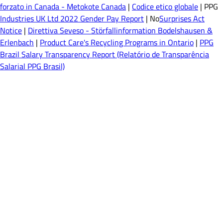
forzato in Canada - Metokote Canada
|
Codice etico globale
| PPG
Industries UK Ltd 2022 Gender Pay Report
| No
Surprises Act
Notice
|
Direttiva Seveso - Störfallinformation Bodelshausen &
Erlenbach
|
Product Care's Recycling Programs in Ontario
|
PPG
Brazil Salary Transparency Report (Relatório de Transparência
Salarial PPG Brasil)