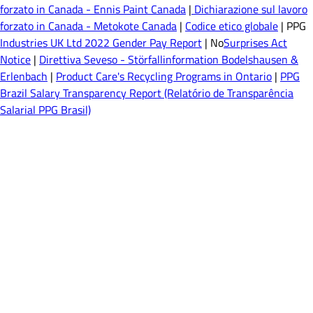
forzato in Canada - Ennis Paint Canada
|
Dichiarazione sul lavoro
forzato in Canada - Metokote Canada
|
Codice etico globale
| PPG
Industries UK Ltd 2022 Gender Pay Report
| No
Surprises Act
Notice
|
Direttiva Seveso - Störfallinformation Bodelshausen &
Erlenbach
|
Product Care's Recycling Programs in Ontario
|
PPG
Brazil Salary Transparency Report (Relatório de Transparência
Salarial PPG Brasil)