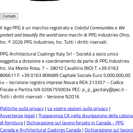
Contatti
Il
logo
PPG è un marchio registrato e
Colorful Communities
e
We
protect and beautify the world
sono marchi di PPG Industries Ohio,
Inc. © 2026 PPG Industries, Inc. Tutti i diritti riservati.
PPG Architectural Coatings Italy Srl - Società a socio unico
soggetta a direzione e coordinamento da parte di PPG Industries
Inc. Via Monte Rosa, 7 – 28010 Cavallirio (NO) T. +39 0163
806611 F. +39 0163 806689 Capitale Sociale Euro 5.000.000,00
i.v. - Iscrizione registro imprese Novara REA 213357 – Codice
Fiscale e Partita IVA 02067550034 PEC: p_p_gacitaly@pec.it -
Tutti i diritti riservati - Versione N2016
Politiche sulla privacy
|
Le vostre opzioni sulla privacy
|
Avvertenze legali
|
Trasparenza CA nella divulgazione della catena
di fornitura
|
Dichiarazione sul lavoro forzato in Canada - PPG
Canada e Architectural Coatings Canada
|
Dichiarazione sul lavoro