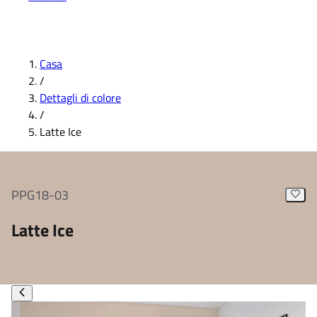
Casa
/
Dettagli di colore
/
Latte Ice
PPG18-03
Latte Ice