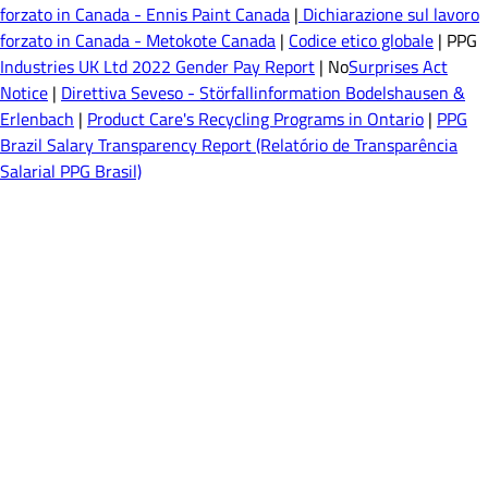
forzato in Canada - Ennis Paint Canada
|
Dichiarazione sul lavoro
forzato in Canada - Metokote Canada
|
Codice etico globale
| PPG
Industries UK Ltd 2022 Gender Pay Report
| No
Surprises Act
Notice
|
Direttiva Seveso - Störfallinformation Bodelshausen &
Erlenbach
|
Product Care's Recycling Programs in Ontario
|
PPG
Brazil Salary Transparency Report (Relatório de Transparência
Salarial PPG Brasil)