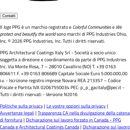
Contatti
Il
logo
PPG è un marchio registrato e
Colorful Communities
e
We
protect and beautify the world
sono marchi di PPG Industries Ohio,
Inc. © 2026 PPG Industries, Inc. Tutti i diritti riservati.
PPG Architectural Coatings Italy Srl - Società a socio unico
soggetta a direzione e coordinamento da parte di PPG Industries
Inc. Via Monte Rosa, 7 – 28010 Cavallirio (NO) T. +39 0163
806611 F. +39 0163 806689 Capitale Sociale Euro 5.000.000,00
i.v. - Iscrizione registro imprese Novara REA 213357 – Codice
Fiscale e Partita IVA 02067550034 PEC: p_p_gacitaly@pec.it -
Tutti i diritti riservati - Versione N2016
Politiche sulla privacy
|
Le vostre opzioni sulla privacy
|
Avvertenze legali
|
Trasparenza CA nella divulgazione della catena
di fornitura
|
Dichiarazione sul lavoro forzato in Canada - PPG
Canada e Architectural Coatings Canada
|
Dichiarazione sul lavoro