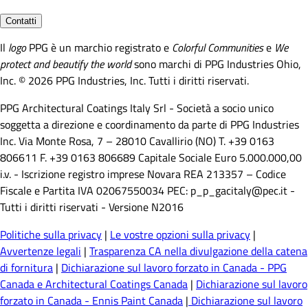
Contatti
Il
logo
PPG è un marchio registrato e
Colorful Communities
e
We
protect and beautify the world
sono marchi di PPG Industries Ohio,
Inc. © 2026 PPG Industries, Inc. Tutti i diritti riservati.
PPG Architectural Coatings Italy Srl - Società a socio unico
soggetta a direzione e coordinamento da parte di PPG Industries
Inc. Via Monte Rosa, 7 – 28010 Cavallirio (NO) T. +39 0163
806611 F. +39 0163 806689 Capitale Sociale Euro 5.000.000,00
i.v. - Iscrizione registro imprese Novara REA 213357 – Codice
Fiscale e Partita IVA 02067550034 PEC: p_p_gacitaly@pec.it -
Tutti i diritti riservati - Versione N2016
Politiche sulla privacy
|
Le vostre opzioni sulla privacy
|
Avvertenze legali
|
Trasparenza CA nella divulgazione della catena
di fornitura
|
Dichiarazione sul lavoro forzato in Canada - PPG
Canada e Architectural Coatings Canada
|
Dichiarazione sul lavoro
forzato in Canada - Ennis Paint Canada
|
Dichiarazione sul lavoro