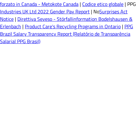
forzato in Canada - Metokote Canada
|
Codice etico globale
| PPG
Industries UK Ltd 2022 Gender Pay Report
| No
Surprises Act
Notice
|
Direttiva Seveso - Störfallinformation Bodelshausen &
Erlenbach
|
Product Care's Recycling Programs in Ontario
|
PPG
Brazil Salary Transparency Report (Relatório de Transparência
Salarial PPG Brasil)