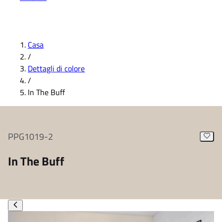
Casa
/
Dettagli di colore
/
In The Buff
PPG1019-2
In The Buff