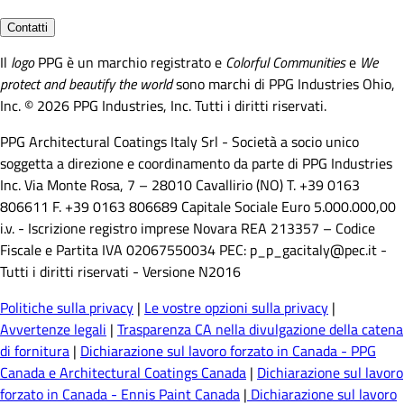
Contatti
Il
logo
PPG è un marchio registrato e
Colorful Communities
e
We
protect and beautify the world
sono marchi di PPG Industries Ohio,
Inc. © 2026 PPG Industries, Inc. Tutti i diritti riservati.
PPG Architectural Coatings Italy Srl - Società a socio unico
soggetta a direzione e coordinamento da parte di PPG Industries
Inc. Via Monte Rosa, 7 – 28010 Cavallirio (NO) T. +39 0163
806611 F. +39 0163 806689 Capitale Sociale Euro 5.000.000,00
i.v. - Iscrizione registro imprese Novara REA 213357 – Codice
Fiscale e Partita IVA 02067550034 PEC: p_p_gacitaly@pec.it -
Tutti i diritti riservati - Versione N2016
Politiche sulla privacy
|
Le vostre opzioni sulla privacy
|
Avvertenze legali
|
Trasparenza CA nella divulgazione della catena
di fornitura
|
Dichiarazione sul lavoro forzato in Canada - PPG
Canada e Architectural Coatings Canada
|
Dichiarazione sul lavoro
forzato in Canada - Ennis Paint Canada
|
Dichiarazione sul lavoro