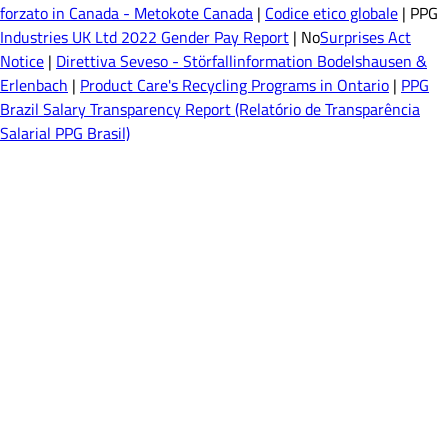
forzato in Canada - Metokote Canada
|
Codice etico globale
| PPG
Industries UK Ltd 2022 Gender Pay Report
| No
Surprises Act
Notice
|
Direttiva Seveso - Störfallinformation Bodelshausen &
Erlenbach
|
Product Care's Recycling Programs in Ontario
|
PPG
Brazil Salary Transparency Report (Relatório de Transparência
Salarial PPG Brasil)