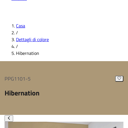
Casa
/
Dettagli di colore
/
Hibernation
PPG1101-5
Hibernation