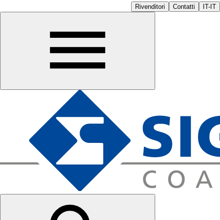
Rivenditori
Contatti
IT-IT