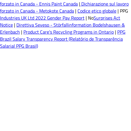
forzato in Canada - Ennis Paint Canada
|
Dichiarazione sul lavoro
forzato in Canada - Metokote Canada
|
Codice etico globale
| PPG
Industries UK Ltd 2022 Gender Pay Report
| No
Surprises Act
Notice
|
Direttiva Seveso - Störfallinformation Bodelshausen &
Erlenbach
|
Product Care's Recycling Programs in Ontario
|
PPG
Brazil Salary Transparency Report (Relatório de Transparência
Salarial PPG Brasil)