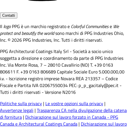
Contatti
Il
logo
PPG è un marchio registrato e
Colorful Communities
e
We
protect and beautify the world
sono marchi di PPG Industries Ohio,
Inc. © 2026 PPG Industries, Inc. Tutti i diritti riservati.
PPG Architectural Coatings Italy Srl - Società a socio unico
soggetta a direzione e coordinamento da parte di PPG Industries
Inc. Via Monte Rosa, 7 – 28010 Cavallirio (NO) T. +39 0163
806611 F. +39 0163 806689 Capitale Sociale Euro 5.000.000,00
i.v. - Iscrizione registro imprese Novara REA 213357 – Codice
Fiscale e Partita IVA 02067550034 PEC: p_p_gacitaly@pec.it -
Tutti i diritti riservati - Versione N2016
Politiche sulla privacy
|
Le vostre opzioni sulla privacy
|
Avvertenze legali
|
Trasparenza CA nella divulgazione della catena
di fornitura
|
Dichiarazione sul lavoro forzato in Canada - PPG
Canada e Architectural Coatings Canada
|
Dichiarazione sul lavoro