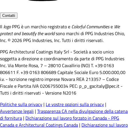
Contatti
Il
logo
PPG è un marchio registrato e
Colorful Communities
e
We
protect and beautify the world
sono marchi di PPG Industries Ohio,
Inc. © 2026 PPG Industries, Inc. Tutti i diritti riservati.
PPG Architectural Coatings Italy Srl - Società a socio unico
soggetta a direzione e coordinamento da parte di PPG Industries
Inc. Via Monte Rosa, 7 – 28010 Cavallirio (NO) T. +39 0163
806611 F. +39 0163 806689 Capitale Sociale Euro 5.000.000,00
i.v. - Iscrizione registro imprese Novara REA 213357 – Codice
Fiscale e Partita IVA 02067550034 PEC: p_p_gacitaly@pec.it -
Tutti i diritti riservati - Versione N2016
Politiche sulla privacy
|
Le vostre opzioni sulla privacy
|
Avvertenze legali
|
Trasparenza CA nella divulgazione della catena
di fornitura
|
Dichiarazione sul lavoro forzato in Canada - PPG
Canada e Architectural Coatings Canada
|
Dichiarazione sul lavoro