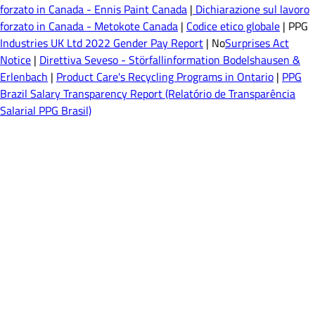
forzato in Canada - Ennis Paint Canada
|
Dichiarazione sul lavoro
forzato in Canada - Metokote Canada
|
Codice etico globale
| PPG
Industries UK Ltd 2022 Gender Pay Report
| No
Surprises Act
Notice
|
Direttiva Seveso - Störfallinformation Bodelshausen &
Erlenbach
|
Product Care's Recycling Programs in Ontario
|
PPG
Brazil Salary Transparency Report (Relatório de Transparência
Salarial PPG Brasil)