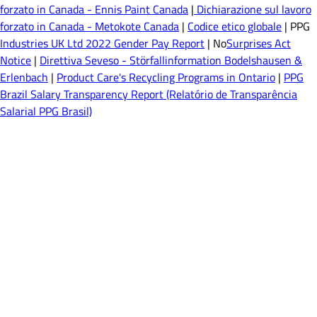
forzato in Canada - Ennis Paint Canada
|
Dichiarazione sul lavoro
forzato in Canada - Metokote Canada
|
Codice etico globale
| PPG
Industries UK Ltd 2022 Gender Pay Report
| No
Surprises Act
Notice
|
Direttiva Seveso - Störfallinformation Bodelshausen &
Erlenbach
|
Product Care's Recycling Programs in Ontario
|
PPG
Brazil Salary Transparency Report (Relatório de Transparência
Salarial PPG Brasil)