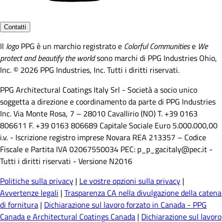
Contatti
Il
logo
PPG è un marchio registrato e
Colorful Communities
e
We
protect and beautify the world
sono marchi di PPG Industries Ohio,
Inc. © 2026 PPG Industries, Inc. Tutti i diritti riservati.
PPG Architectural Coatings Italy Srl - Società a socio unico
soggetta a direzione e coordinamento da parte di PPG Industries
Inc. Via Monte Rosa, 7 – 28010 Cavallirio (NO) T. +39 0163
806611 F. +39 0163 806689 Capitale Sociale Euro 5.000.000,00
i.v. - Iscrizione registro imprese Novara REA 213357 – Codice
Fiscale e Partita IVA 02067550034 PEC: p_p_gacitaly@pec.it -
Tutti i diritti riservati - Versione N2016
Politiche sulla privacy
|
Le vostre opzioni sulla privacy
|
Avvertenze legali
|
Trasparenza CA nella divulgazione della catena
di fornitura
|
Dichiarazione sul lavoro forzato in Canada - PPG
Canada e Architectural Coatings Canada
|
Dichiarazione sul lavoro