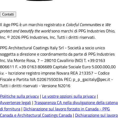
Contatti
Il
logo
PPG è un marchio registrato e
Colorful Communities
e
We
protect and beautify the world
sono marchi di PPG Industries Ohio,
Inc. © 2026 PPG Industries, Inc. Tutti i diritti riservati.
PPG Architectural Coatings Italy Srl - Società a socio unico
soggetta a direzione e coordinamento da parte di PPG Industries
Inc. Via Monte Rosa, 7 – 28010 Cavallirio (NO) T. +39 0163
806611 F. +39 0163 806689 Capitale Sociale Euro 5.000.000,00
i.v. - Iscrizione registro imprese Novara REA 213357 – Codice
Fiscale e Partita IVA 02067550034 PEC: p_p_gacitaly@pec.it -
Tutti i diritti riservati - Versione N2016
Politiche sulla privacy
|
Le vostre opzioni sulla privacy
|
Avvertenze legali
|
Trasparenza CA nella divulgazione della catena
di fornitura
|
Dichiarazione sul lavoro forzato in Canada - PPG
Canada e Architectural Coatings Canada
|
Dichiarazione sul lavoro