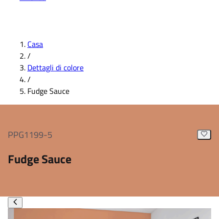
Casa
/
Dettagli di colore
/
Fudge Sauce
PPG1199-5
Fudge Sauce