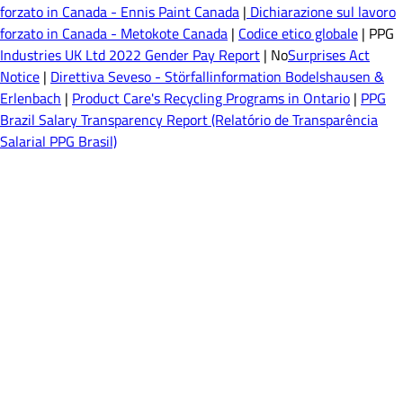
forzato in Canada - Ennis Paint Canada
|
Dichiarazione sul lavoro
forzato in Canada - Metokote Canada
|
Codice etico globale
| PPG
Industries UK Ltd 2022 Gender Pay Report
| No
Surprises Act
Notice
|
Direttiva Seveso - Störfallinformation Bodelshausen &
Erlenbach
|
Product Care's Recycling Programs in Ontario
|
PPG
Brazil Salary Transparency Report (Relatório de Transparência
Salarial PPG Brasil)