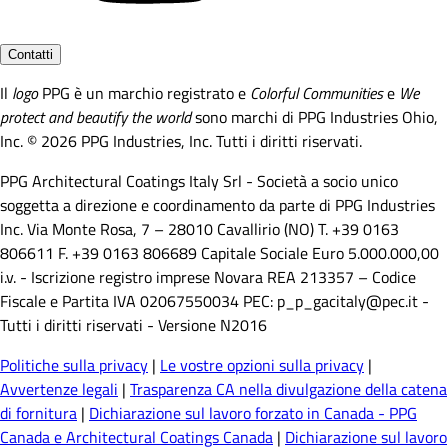
Contatti
Il
logo
PPG è un marchio registrato e
Colorful Communities
e
We
protect and beautify the world
sono marchi di PPG Industries Ohio,
Inc. © 2026 PPG Industries, Inc. Tutti i diritti riservati.
PPG Architectural Coatings Italy Srl - Società a socio unico
soggetta a direzione e coordinamento da parte di PPG Industries
Inc. Via Monte Rosa, 7 – 28010 Cavallirio (NO) T. +39 0163
806611 F. +39 0163 806689 Capitale Sociale Euro 5.000.000,00
i.v. - Iscrizione registro imprese Novara REA 213357 – Codice
Fiscale e Partita IVA 02067550034 PEC: p_p_gacitaly@pec.it -
Tutti i diritti riservati - Versione N2016
Politiche sulla privacy
|
Le vostre opzioni sulla privacy
|
Avvertenze legali
|
Trasparenza CA nella divulgazione della catena
di fornitura
|
Dichiarazione sul lavoro forzato in Canada - PPG
Canada e Architectural Coatings Canada
|
Dichiarazione sul lavoro