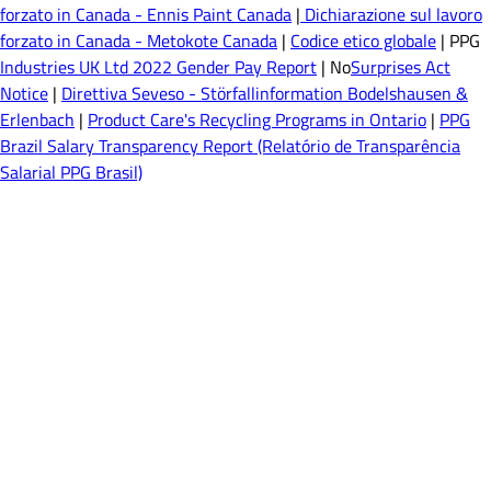
forzato in Canada - Ennis Paint Canada
|
Dichiarazione sul lavoro
forzato in Canada - Metokote Canada
|
Codice etico globale
| PPG
Industries UK Ltd 2022 Gender Pay Report
| No
Surprises Act
Notice
|
Direttiva Seveso - Störfallinformation Bodelshausen &
Erlenbach
|
Product Care's Recycling Programs in Ontario
|
PPG
Brazil Salary Transparency Report (Relatório de Transparência
Salarial PPG Brasil)