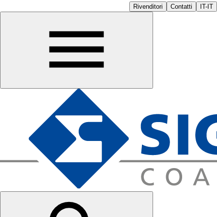
Rivenditori
Contatti
IT-IT