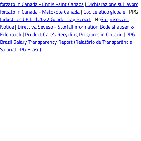
forzato in Canada - Ennis Paint Canada
|
Dichiarazione sul lavoro
forzato in Canada - Metokote Canada
|
Codice etico globale
| PPG
Industries UK Ltd 2022 Gender Pay Report
| No
Surprises Act
Notice
|
Direttiva Seveso - Störfallinformation Bodelshausen &
Erlenbach
|
Product Care's Recycling Programs in Ontario
|
PPG
Brazil Salary Transparency Report (Relatório de Transparência
Salarial PPG Brasil)