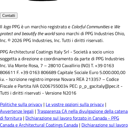
Contatti
Il
logo
PPG è un marchio registrato e
Colorful Communities
e
We
protect and beautify the world
sono marchi di PPG Industries Ohio,
Inc. © 2026 PPG Industries, Inc. Tutti i diritti riservati.
PPG Architectural Coatings Italy Srl - Società a socio unico
soggetta a direzione e coordinamento da parte di PPG Industries
Inc. Via Monte Rosa, 7 – 28010 Cavallirio (NO) T. +39 0163
806611 F. +39 0163 806689 Capitale Sociale Euro 5.000.000,00
i.v. - Iscrizione registro imprese Novara REA 213357 – Codice
Fiscale e Partita IVA 02067550034 PEC: p_p_gacitaly@pec.it -
Tutti i diritti riservati - Versione N2016
Politiche sulla privacy
|
Le vostre opzioni sulla privacy
|
Avvertenze legali
|
Trasparenza CA nella divulgazione della catena
di fornitura
|
Dichiarazione sul lavoro forzato in Canada - PPG
Canada e Architectural Coatings Canada
|
Dichiarazione sul lavoro