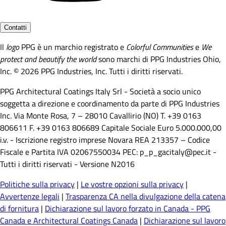
Contatti
Il
logo
PPG è un marchio registrato e
Colorful Communities
e
We
protect and beautify the world
sono marchi di PPG Industries Ohio,
Inc. © 2026 PPG Industries, Inc. Tutti i diritti riservati.
PPG Architectural Coatings Italy Srl - Società a socio unico
soggetta a direzione e coordinamento da parte di PPG Industries
Inc. Via Monte Rosa, 7 – 28010 Cavallirio (NO) T. +39 0163
806611 F. +39 0163 806689 Capitale Sociale Euro 5.000.000,00
i.v. - Iscrizione registro imprese Novara REA 213357 – Codice
Fiscale e Partita IVA 02067550034 PEC: p_p_gacitaly@pec.it -
Tutti i diritti riservati - Versione N2016
Politiche sulla privacy
|
Le vostre opzioni sulla privacy
|
Avvertenze legali
|
Trasparenza CA nella divulgazione della catena
di fornitura
|
Dichiarazione sul lavoro forzato in Canada - PPG
Canada e Architectural Coatings Canada
|
Dichiarazione sul lavoro