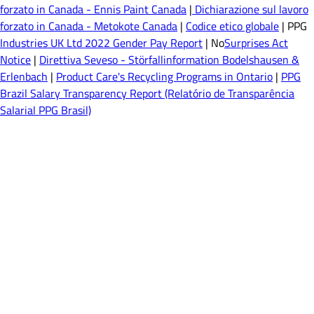
forzato in Canada - Ennis Paint Canada
|
Dichiarazione sul lavoro
forzato in Canada - Metokote Canada
|
Codice etico globale
| PPG
Industries UK Ltd 2022 Gender Pay Report
| No
Surprises Act
Notice
|
Direttiva Seveso - Störfallinformation Bodelshausen &
Erlenbach
|
Product Care's Recycling Programs in Ontario
|
PPG
Brazil Salary Transparency Report (Relatório de Transparência
Salarial PPG Brasil)