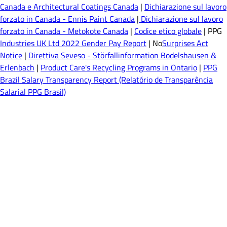
Canada e Architectural Coatings Canada
|
Dichiarazione sul lavoro
forzato in Canada - Ennis Paint Canada
|
Dichiarazione sul lavoro
forzato in Canada - Metokote Canada
|
Codice etico globale
| PPG
Industries UK Ltd 2022 Gender Pay Report
| No
Surprises Act
Notice
|
Direttiva Seveso - Störfallinformation Bodelshausen &
Erlenbach
|
Product Care's Recycling Programs in Ontario
|
PPG
Brazil Salary Transparency Report (Relatório de Transparência
Salarial PPG Brasil)