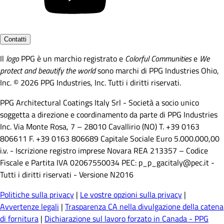
Contatti
Il
logo
PPG è un marchio registrato e
Colorful Communities
e
We
protect and beautify the world
sono marchi di PPG Industries Ohio,
Inc. © 2026 PPG Industries, Inc. Tutti i diritti riservati.
PPG Architectural Coatings Italy Srl - Società a socio unico
soggetta a direzione e coordinamento da parte di PPG Industries
Inc. Via Monte Rosa, 7 – 28010 Cavallirio (NO) T. +39 0163
806611 F. +39 0163 806689 Capitale Sociale Euro 5.000.000,00
i.v. - Iscrizione registro imprese Novara REA 213357 – Codice
Fiscale e Partita IVA 02067550034 PEC: p_p_gacitaly@pec.it -
Tutti i diritti riservati - Versione N2016
Politiche sulla privacy
|
Le vostre opzioni sulla privacy
|
Avvertenze legali
|
Trasparenza CA nella divulgazione della catena
di fornitura
|
Dichiarazione sul lavoro forzato in Canada - PPG