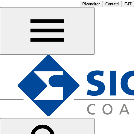
Rivenditori
Contatti
IT-IT