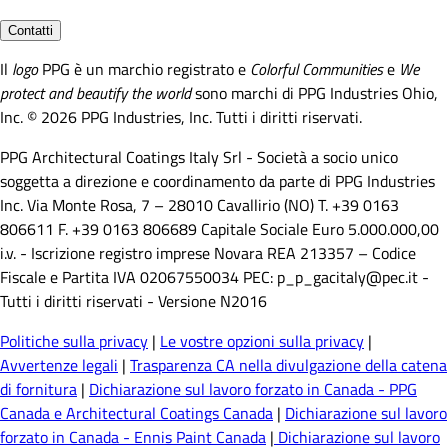
Contatti
Il
logo
PPG è un marchio registrato e
Colorful Communities
e
We
protect and beautify the world
sono marchi di PPG Industries Ohio,
Inc. © 2026 PPG Industries, Inc. Tutti i diritti riservati.
PPG Architectural Coatings Italy Srl - Società a socio unico
soggetta a direzione e coordinamento da parte di PPG Industries
Inc. Via Monte Rosa, 7 – 28010 Cavallirio (NO) T. +39 0163
806611 F. +39 0163 806689 Capitale Sociale Euro 5.000.000,00
i.v. - Iscrizione registro imprese Novara REA 213357 – Codice
Fiscale e Partita IVA 02067550034 PEC: p_p_gacitaly@pec.it -
Tutti i diritti riservati - Versione N2016
Politiche sulla privacy
|
Le vostre opzioni sulla privacy
|
Avvertenze legali
|
Trasparenza CA nella divulgazione della catena
di fornitura
|
Dichiarazione sul lavoro forzato in Canada - PPG
Canada e Architectural Coatings Canada
|
Dichiarazione sul lavoro
forzato in Canada - Ennis Paint Canada
|
Dichiarazione sul lavoro