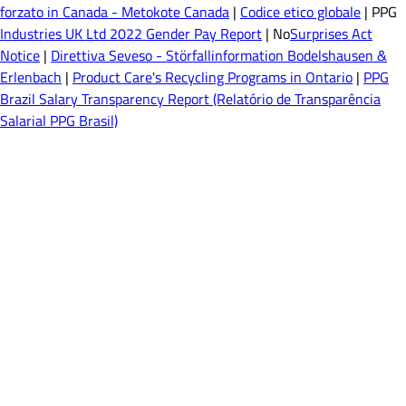
forzato in Canada - Metokote Canada
|
Codice etico globale
| PPG
Industries UK Ltd 2022 Gender Pay Report
| No
Surprises Act
Notice
|
Direttiva Seveso - Störfallinformation Bodelshausen &
Erlenbach
|
Product Care's Recycling Programs in Ontario
|
PPG
Brazil Salary Transparency Report (Relatório de Transparência
Salarial PPG Brasil)