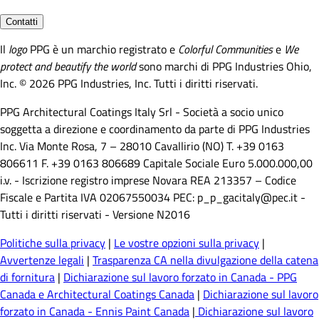
Contatti
Il
logo
PPG è un marchio registrato e
Colorful Communities
e
We
protect and beautify the world
sono marchi di PPG Industries Ohio,
Inc. © 2026 PPG Industries, Inc. Tutti i diritti riservati.
PPG Architectural Coatings Italy Srl - Società a socio unico
soggetta a direzione e coordinamento da parte di PPG Industries
Inc. Via Monte Rosa, 7 – 28010 Cavallirio (NO) T. +39 0163
806611 F. +39 0163 806689 Capitale Sociale Euro 5.000.000,00
i.v. - Iscrizione registro imprese Novara REA 213357 – Codice
Fiscale e Partita IVA 02067550034 PEC: p_p_gacitaly@pec.it -
Tutti i diritti riservati - Versione N2016
Politiche sulla privacy
|
Le vostre opzioni sulla privacy
|
Avvertenze legali
|
Trasparenza CA nella divulgazione della catena
di fornitura
|
Dichiarazione sul lavoro forzato in Canada - PPG
Canada e Architectural Coatings Canada
|
Dichiarazione sul lavoro
forzato in Canada - Ennis Paint Canada
|
Dichiarazione sul lavoro