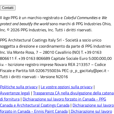
Contatti
Il
logo
PPG è un marchio registrato e
Colorful Communities
e
We
protect and beautify the world
sono marchi di PPG Industries Ohio,
Inc. © 2026 PPG Industries, Inc. Tutti i diritti riservati.
PPG Architectural Coatings Italy Srl - Società a socio unico
soggetta a direzione e coordinamento da parte di PPG Industries
Inc. Via Monte Rosa, 7 – 28010 Cavallirio (NO) T. +39 0163
806611 F. +39 0163 806689 Capitale Sociale Euro 5.000.000,00
i.v. - Iscrizione registro imprese Novara REA 213357 – Codice
Fiscale e Partita IVA 02067550034 PEC: p_p_gacitaly@pec.it -
Tutti i diritti riservati - Versione N2016
Politiche sulla privacy
|
Le vostre opzioni sulla privacy
|
Avvertenze legali
|
Trasparenza CA nella divulgazione della catena
di fornitura
|
Dichiarazione sul lavoro forzato in Canada - PPG
Canada e Architectural Coatings Canada
|
Dichiarazione sul lavoro
forzato in Canada - Ennis Paint Canada
|
Dichiarazione sul lavoro