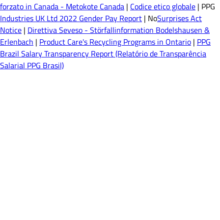
forzato in Canada - Metokote Canada
|
Codice etico globale
| PPG
Industries UK Ltd 2022 Gender Pay Report
| No
Surprises Act
Notice
|
Direttiva Seveso - Störfallinformation Bodelshausen &
Erlenbach
|
Product Care's Recycling Programs in Ontario
|
PPG
Brazil Salary Transparency Report (Relatório de Transparência
Salarial PPG Brasil)