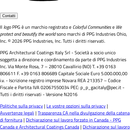
Contatti
Il
logo
PPG è un marchio registrato e
Colorful Communities
e
We
protect and beautify the world
sono marchi di PPG Industries Ohio,
Inc. © 2026 PPG Industries, Inc. Tutti i diritti riservati.
PPG Architectural Coatings Italy Srl - Società a socio unico
soggetta a direzione e coordinamento da parte di PPG Industries
Inc. Via Monte Rosa, 7 – 28010 Cavallirio (NO) T. +39 0163
806611 F. +39 0163 806689 Capitale Sociale Euro 5.000.000,00
i.v. - Iscrizione registro imprese Novara REA 213357 – Codice
Fiscale e Partita IVA 02067550034 PEC: p_p_gacitaly@pec.it -
Tutti i diritti riservati - Versione N2016
Politiche sulla privacy
|
Le vostre opzioni sulla privacy
|
Avvertenze legali
|
Trasparenza CA nella divulgazione della catena
di fornitura
|
Dichiarazione sul lavoro forzato in Canada - PPG
Canada e Architectural Coatings Canada
|
Dichiarazione sul lavoro