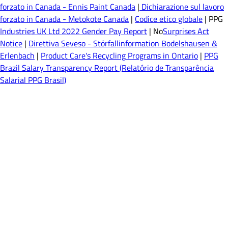
forzato in Canada - Ennis Paint Canada
|
Dichiarazione sul lavoro
forzato in Canada - Metokote Canada
|
Codice etico globale
| PPG
Industries UK Ltd 2022 Gender Pay Report
| No
Surprises Act
Notice
|
Direttiva Seveso - Störfallinformation Bodelshausen &
Erlenbach
|
Product Care's Recycling Programs in Ontario
|
PPG
Brazil Salary Transparency Report (Relatório de Transparência
Salarial PPG Brasil)