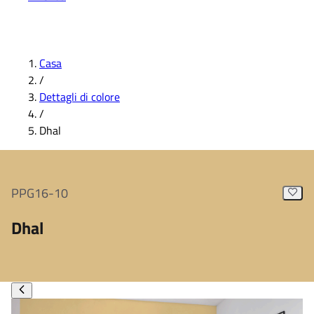
Casa
/
Dettagli di colore
/
Dhal
PPG16-10
Dhal