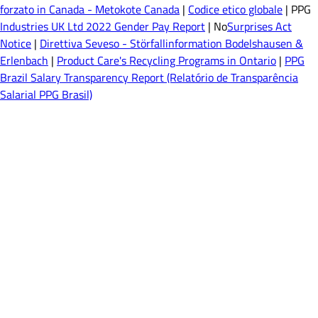
forzato in Canada - Metokote Canada
|
Codice etico globale
| PPG
Industries UK Ltd 2022 Gender Pay Report
| No
Surprises Act
Notice
|
Direttiva Seveso - Störfallinformation Bodelshausen &
Erlenbach
|
Product Care's Recycling Programs in Ontario
|
PPG
Brazil Salary Transparency Report (Relatório de Transparência
Salarial PPG Brasil)