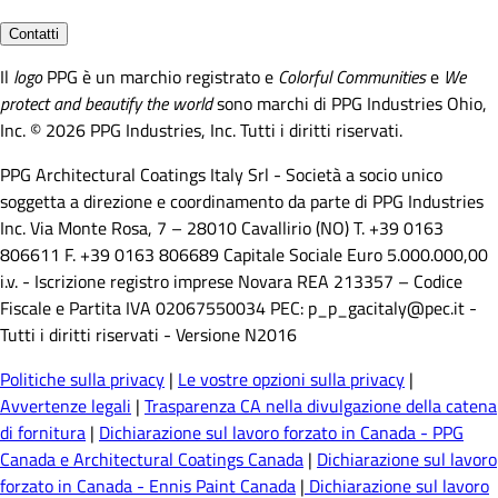
Contatti
Il
logo
PPG è un marchio registrato e
Colorful Communities
e
We
protect and beautify the world
sono marchi di PPG Industries Ohio,
Inc. © 2026 PPG Industries, Inc. Tutti i diritti riservati.
PPG Architectural Coatings Italy Srl - Società a socio unico
soggetta a direzione e coordinamento da parte di PPG Industries
Inc. Via Monte Rosa, 7 – 28010 Cavallirio (NO) T. +39 0163
806611 F. +39 0163 806689 Capitale Sociale Euro 5.000.000,00
i.v. - Iscrizione registro imprese Novara REA 213357 – Codice
Fiscale e Partita IVA 02067550034 PEC: p_p_gacitaly@pec.it -
Tutti i diritti riservati - Versione N2016
Politiche sulla privacy
|
Le vostre opzioni sulla privacy
|
Avvertenze legali
|
Trasparenza CA nella divulgazione della catena
di fornitura
|
Dichiarazione sul lavoro forzato in Canada - PPG
Canada e Architectural Coatings Canada
|
Dichiarazione sul lavoro
forzato in Canada - Ennis Paint Canada
|
Dichiarazione sul lavoro