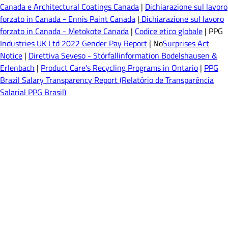
Canada e Architectural Coatings Canada
|
Dichiarazione sul lavoro
forzato in Canada - Ennis Paint Canada
|
Dichiarazione sul lavoro
forzato in Canada - Metokote Canada
|
Codice etico globale
| PPG
Industries UK Ltd 2022 Gender Pay Report
| No
Surprises Act
Notice
|
Direttiva Seveso - Störfallinformation Bodelshausen &
Erlenbach
|
Product Care's Recycling Programs in Ontario
|
PPG
Brazil Salary Transparency Report (Relatório de Transparência
Salarial PPG Brasil)