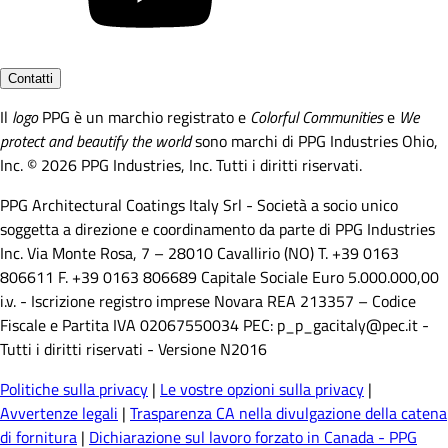
Contatti
Il
logo
PPG è un marchio registrato e
Colorful Communities
e
We
protect and beautify the world
sono marchi di PPG Industries Ohio,
Inc. © 2026 PPG Industries, Inc. Tutti i diritti riservati.
PPG Architectural Coatings Italy Srl - Società a socio unico
soggetta a direzione e coordinamento da parte di PPG Industries
Inc. Via Monte Rosa, 7 – 28010 Cavallirio (NO) T. +39 0163
806611 F. +39 0163 806689 Capitale Sociale Euro 5.000.000,00
i.v. - Iscrizione registro imprese Novara REA 213357 – Codice
Fiscale e Partita IVA 02067550034 PEC: p_p_gacitaly@pec.it -
Tutti i diritti riservati - Versione N2016
Politiche sulla privacy
|
Le vostre opzioni sulla privacy
|
Avvertenze legali
|
Trasparenza CA nella divulgazione della catena
di fornitura
|
Dichiarazione sul lavoro forzato in Canada - PPG