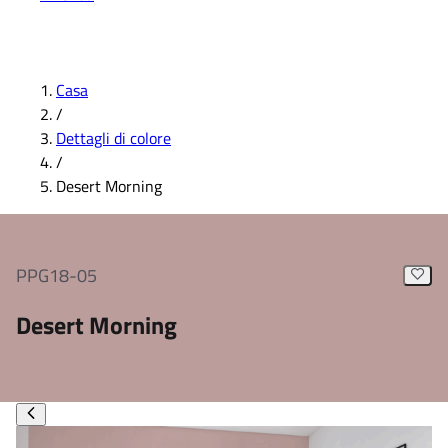
Casa
/
Dettagli di colore
/
Desert Morning
PPG18-05
Desert Morning