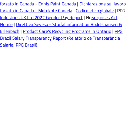
forzato in Canada - Ennis Paint Canada
|
Dichiarazione sul lavoro
forzato in Canada - Metokote Canada
|
Codice etico globale
| PPG
Industries UK Ltd 2022 Gender Pay Report
| No
Surprises Act
Notice
|
Direttiva Seveso - Störfallinformation Bodelshausen &
Erlenbach
|
Product Care's Recycling Programs in Ontario
|
PPG
Brazil Salary Transparency Report (Relatório de Transparência
Salarial PPG Brasil)