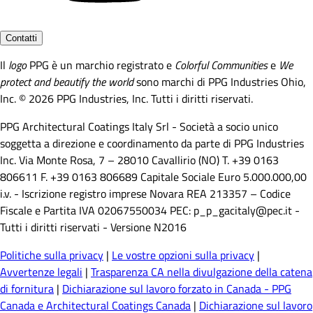
Contatti
Il
logo
PPG è un marchio registrato e
Colorful Communities
e
We
protect and beautify the world
sono marchi di PPG Industries Ohio,
Inc. © 2026 PPG Industries, Inc. Tutti i diritti riservati.
PPG Architectural Coatings Italy Srl - Società a socio unico
soggetta a direzione e coordinamento da parte di PPG Industries
Inc. Via Monte Rosa, 7 – 28010 Cavallirio (NO) T. +39 0163
806611 F. +39 0163 806689 Capitale Sociale Euro 5.000.000,00
i.v. - Iscrizione registro imprese Novara REA 213357 – Codice
Fiscale e Partita IVA 02067550034 PEC: p_p_gacitaly@pec.it -
Tutti i diritti riservati - Versione N2016
Politiche sulla privacy
|
Le vostre opzioni sulla privacy
|
Avvertenze legali
|
Trasparenza CA nella divulgazione della catena
di fornitura
|
Dichiarazione sul lavoro forzato in Canada - PPG
Canada e Architectural Coatings Canada
|
Dichiarazione sul lavoro