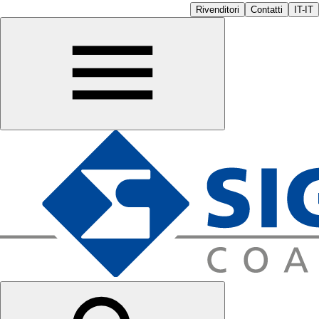
Rivenditori
Contatti
IT-IT