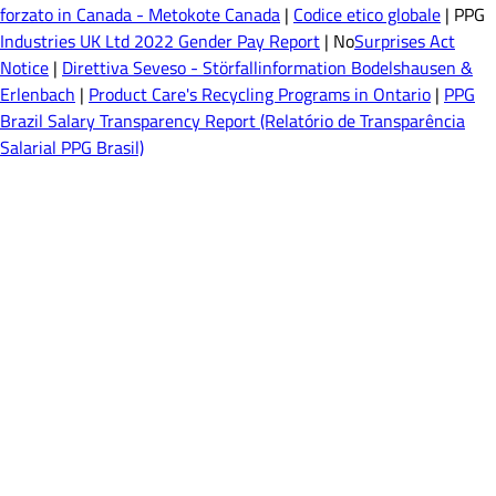
forzato in Canada - Metokote Canada
|
Codice etico globale
| PPG
Industries UK Ltd 2022 Gender Pay Report
| No
Surprises Act
Notice
|
Direttiva Seveso - Störfallinformation Bodelshausen &
Erlenbach
|
Product Care's Recycling Programs in Ontario
|
PPG
Brazil Salary Transparency Report (Relatório de Transparência
Salarial PPG Brasil)