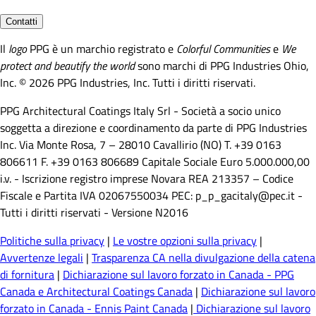
Contatti
Il
logo
PPG è un marchio registrato e
Colorful Communities
e
We
protect and beautify the world
sono marchi di PPG Industries Ohio,
Inc. © 2026 PPG Industries, Inc. Tutti i diritti riservati.
PPG Architectural Coatings Italy Srl - Società a socio unico
soggetta a direzione e coordinamento da parte di PPG Industries
Inc. Via Monte Rosa, 7 – 28010 Cavallirio (NO) T. +39 0163
806611 F. +39 0163 806689 Capitale Sociale Euro 5.000.000,00
i.v. - Iscrizione registro imprese Novara REA 213357 – Codice
Fiscale e Partita IVA 02067550034 PEC: p_p_gacitaly@pec.it -
Tutti i diritti riservati - Versione N2016
Politiche sulla privacy
|
Le vostre opzioni sulla privacy
|
Avvertenze legali
|
Trasparenza CA nella divulgazione della catena
di fornitura
|
Dichiarazione sul lavoro forzato in Canada - PPG
Canada e Architectural Coatings Canada
|
Dichiarazione sul lavoro
forzato in Canada - Ennis Paint Canada
|
Dichiarazione sul lavoro