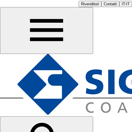
Rivenditori
Contatti
IT-IT